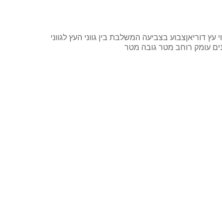
י עץ דוריאןצבוע בצביעה המשלבת בין גווני העץ לגווני
ים עומק רוחב מטר גובה מטר