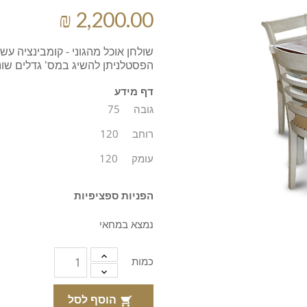
שולחן אוכל מהגוני - קומבינציה עשו
הפסטלניתן להשיג במס' גדלים שונ
דף מידע
גובה
75
רוחב
120
עומק
120
הפניות ספציפיות
נמצא במחאי
כמות
הוסף לסל
