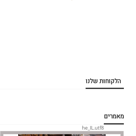
הלקוחות שלנו
מאמרים
he_IL.utf8