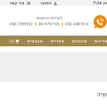
2\7
התחבר
צור קשר

לשירות והזמנות:
050-7299922
08-9797169
052-2487214
טרינות
מזנונים
ספריות
מבצעים
(0)
shopping_cart
נציה