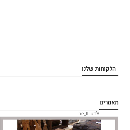
הלקוחות שלנו
מאמרים
he_IL.utf8