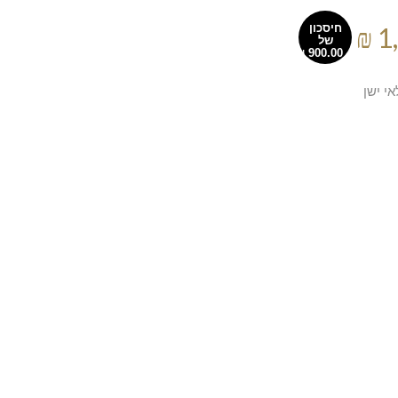
חיסכון
של
י ישן