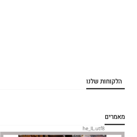
הלקוחות שלנו
מאמרים
he_IL.utf8