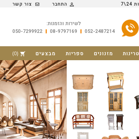
2\7
התחבר
צור קשר

לשירות והזמנות:
050-7299922
08-9797169
052-2487214
טרינות
מזנונים
ספריות
מבצעים
(0)
shopping_cart