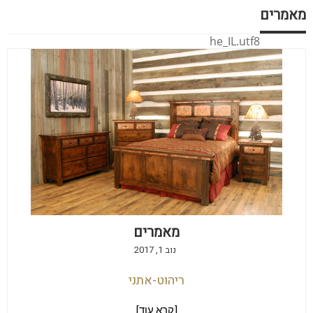
מאמרים
he_IL.utf8
מאמרים
נוב 1, 2017
ריהוט-אתני
[קרא עוד]