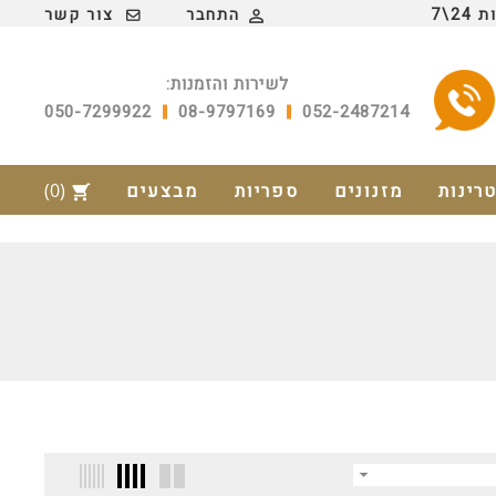
2\7
התחבר
צור קשר

לשירות והזמנות:
050-7299922
08-9797169
052-2487214
טרינות
מזנונים
ספריות
מבצעים
(0)
shopping_cart
