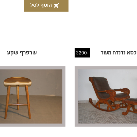
הוסף לסל

כסא נדנדה מעור
שרפרף שקע
-3200