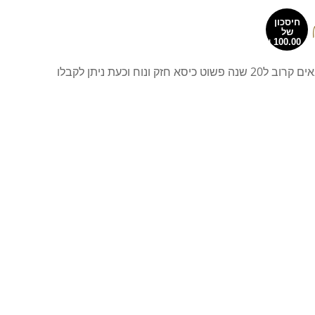
חיסכון
של
כיסא בטויה פריט שאותנטיקה מייבאים קרוב ל20 שנה פשוט כיסא חזק ונוח וכעת ניתן לקבלו