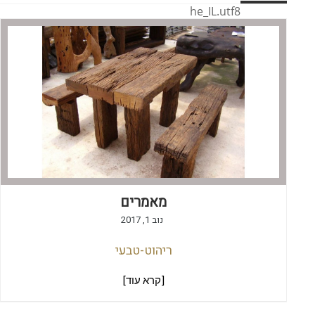
he_IL.utf8
מאמרים
נוב 1, 2017
ריהוט-טבעי
[קרא עוד]