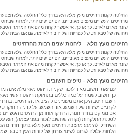
החלטה לקנות רהיטים מעץ מלא היא בדרך כלל החלטה שלא תצטערו על
מרהיטים העשויים מעצים מעובדים. הם גם יפים יותר, למרות שביחס ל
שונה מאדם לאדם. כך או כך, אי אפשר לקחת מהם את המראה הטבעי, 
תחושה של טבעיות, של כפריות ושל חיבור לאדמה, גם אם הבית שלכם
רהיטים מעץ מלא – ליהנות שנים רבות מהרהיטים
החלטה לקנות רהיטים מעץ מלא היא בדרך כלל החלטה שלא תצטערו על
מרהיטים העשויים מעצים מעובדים. הם גם יפים יותר, למרות שביחס ל
שונה מאדם לאדם. כך או כך, אי אפשר לקחת מהם את המראה הטבעי, 
תחושה של טבעיות, של כפריות ושל חיבור לאדמה, גם אם הבית שלכם
רהיטים מעץ מלא – טיפים חשובים
עם זאת, חשוב מאוד לזכור שקניית ריהוט מעץ מלא אינה מהו
כך חשוב לשמור על כמה כללים בתחזוקת ריהוט העשוי מעץ 
חשבו היטב היכן אתם מעוניינים להציב את הרהיטים. בחרו
לקרניים ישירות של השמש. אור השמש, על קרניה החזקות, ע
אם ממוקם בחדר תנור, הרחיקו אותו מן הרהיטים העשויים מ
לסכנת התלקחות (נקודה שחשוב לזכור בפני עצמה), הוא עלו
השתדלו להימנע מהצבת רהיטים מעץ מלא בתוך חדרים המוע
הלחות עלולה לגרום לשינוי צורתן של קורות העץ הטבעי שמ