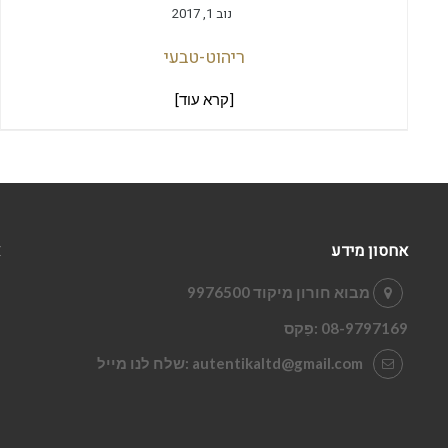
נוב 1, 2017
ריהוט-טבעי
[קרא עוד]
אחסון מידע
מבוא חורון מיקוד 9976500
08-9797169
:פַקס
autentikaltd@gmail.com
:שלח לנו מייל