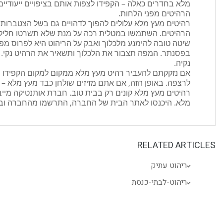
מלא בחדרים כאלה – הקפידו לצפות אותם בציפויים ייעודיי
הרהיטים מפני הלחות.
רהיטים מעץ מלא עלולים להפוך לדהויים גם בשל הצטברות 
הרהיטים. השתמשו במטלית רכה על מנת שלא תשרטו חליל
שיטה טובה להימנע מלכלוך ואבק על הריהוט היא לפרוס מפה 
בפסנתר. המפה תצבור את הלכלוך ותשאיר את הרהיט נקי. 
נקיה.
אם נזקקתם להעביר רהיט מעץ מלא ממקום למקום הקפידו של
לרצפה. באופן הזה, אם אתם מזיזים שולחן כבד מעץ מלא – לא
רהיטים מעץ מלא קונים רק בבית טוב. חברת אותנטיקה מייבא
מלא. היכנסו לאתר הבית של החברה, התרשמו מהחברה וב
RELATED ARTICLES
ריהוט עתיק
ריהוט-לבתי-כנסת