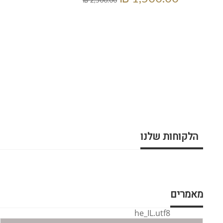
הלקוחות שלנו
מאמרים
he_IL.utf8