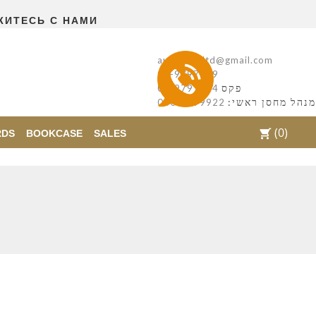
ЖИТЕСЬ С НАМИ
autentikaltd@gmail.com
08-9797169
פקס
08-9797554
מנהל מחסן ראשי:
050-7299922
(0)
shopping_cart
RDS
BOOKCASE
SALES