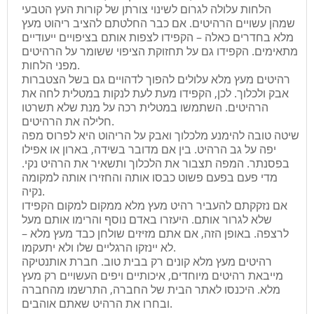
הלחות עלולה לגרום לשינוי צורתן של קורות העץ הטבעי
שמהן עשויים הרהיטים. אם כבר החלטתם להציב ריהוט מעץ
מלא בחדרים כאלה – הקפידו לצפות אותם בציפויים ייעודיים
מתאימים. הקפידו גם על תחזוקת הציפוי ששומר על הרהיטים
מפני הלחות.
רהיטים מעץ מלא עלולים להפוך לדהויים גם בשל הצטברות
אבק ולכלוך. לכן, הקפידו מעת לעת לנקות במטלית לחה את
הרהיטים. השתמשו במטלית רכה על מנת שלא תשרטו
חלילה את הרהיטים.
שיטה טובה להימנע מלכלוך ואבק על הריהוט היא לפרוס מפה
יפה על גב הרהיט. בין אם מדובר בשידה, בארון או אפילו
בפסנתר. המפה תצבור את הלכלוך ותשאיר את הרהיט נקי.
מדי פעם בפעם פשוט כבסו אותה והחזירו אותה למקומה
נקיה.
אם נזקקתם להעביר רהיט מעץ מלא ממקום למקום הקפידו
שלא לגרור אותם. היעזרו באדם נוסף והרימו אותם מעל
לרצפה. באופן הזה, אם אתם מזיזים שולחן כבד מעץ מלא –
לא יינזקו הרגליים שלו ולא יתעקמו.
רהיטים מעץ מלא קונים רק בבית טוב. חברת אותנטיקה
מייבאת רהיטים מיוחדים, איכותיים ויפים העשויים רק מעץ
מלא. היכנסו לאתר הבית של החברה, התרשמו מהחברה
ובחרו את הרהיט שאתם אוהבים.