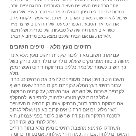
יותר מרהיטים העשויים מעצים מעובדים. הם גם יפים יותר,
למרות שביחס לזה ניתן בהחלט לומר שמדובר בעניין של טעם
שיכול להיות שונה מאדם לאדם. כך או כך, אי אפשר לקחת מהם
את המראה הטבעי, הכפרי כמעט, של הרהיטים שיוצר מייד
כשרואים אותו תחושה של טבעיות, של כפריות ושל חיבור
לאדמה, גם אם הבית שלכם נמצא בלב מרחב אורבאני.
רהיטים מעץ מלא – טיפים חשובים
עם זאת, חשוב מאוד לזכור שקניית ריהוט מעץ מלא אינה
מהווה ביטוח מפני נזקים שעלולים להיגרם לריהוט. בדיוק בשל
כך חשוב לשמור על כמה כללים בתחזוקת ריהוט העשוי מעץ
מלא.
חשבו היטב היכן אתם מעוניינים להציב את הרהיטים. בחרו
עבור רהיטי העץ המלא שקניתם מקום בחדר שאינו חשוף
לקרניים ישירות של השמש. אור השמש, על קרניה החזקות,
עלול לגרום לעץ הטבעי לדהות, להתייבש ולהתקלף.
אם ממוקם בחדר תנור, הרחיקו אותו מן הרהיטים העשויים
מעץ מלא. גם אם הרהיט אינו קרוב באופן שעלול לגרום
לסכנת התלקחות (נקודה שחשוב לזכור בפני עצמה), הוא
עלול להתייבש ולהיהרס.
השתדלו להימנע מהצבת רהיטים מעץ מלא בתוך חדרים
המועדים ללחות גבוהה, כמו חדרי מקלחת, אמבטיות וכדומה.