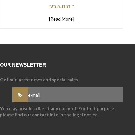
ריהוט-טבעי
[Read More]
OUR NEWSLETTER
Get our latest news and special sales
You may unsubscribe at any moment. For that purpose,
please find our contact info in the legal notice.