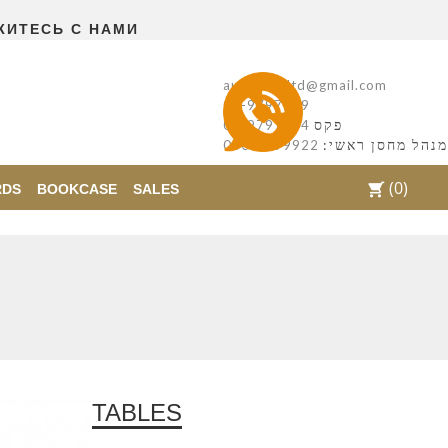
ЖИТЕСЬ С НАМИ
autentikaltd@gmail.com
08-9797169
פקס
08-9797554
מנהל מחסן ראשי:
050-7299922
(0)
shopping_cart
RDS
BOOKCASE
SALES
TABLES