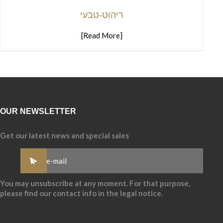
ריהוט-טבעי
[Read More]
OUR NEWSLETTER
Get our latest news and special sales
You may unsubscribe at any moment. For that purpose,
please find our contact info in the legal notice.