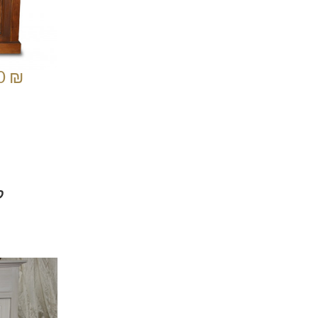
0 ₪
ק