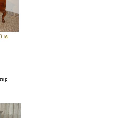
0 ₪
קומו