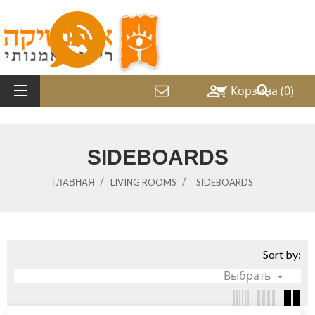

Корзина
(0)
shopping_cart
SIDEBOARDS
ГЛАВНАЯ
LIVING ROOMS
SIDEBOARDS
Sort by:
Выбрать
