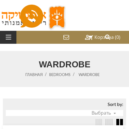

Корзина
(0)
shopping_cart
WARDROBE
ГЛАВНАЯ
BEDROOMS
WARDROBE
Sort by:
Выбрать
