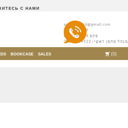
ЖИТЕСЬ С НАМИ
autentikaltd@gmail.com
08-9797169
פקס
08-9797554
מנהל מחסן ראשי:
050-7299922
(0)
shopping_cart
RDS
BOOKCASE
SALES