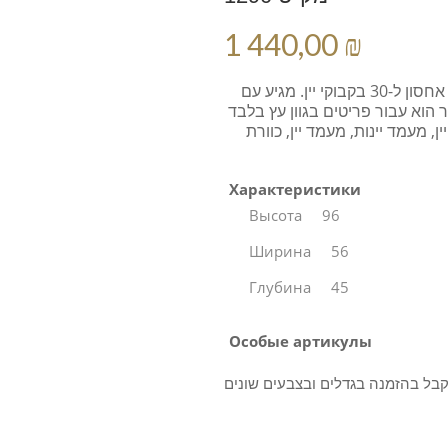
1 440,00 ₪
מעמד בקבוקי יין עשוי עץ מהגוני ברמת גימור גבוהה מאוד. בעל יכולת אחסון ל-30 בקבוקי יין. מגיע עם
 הצבעים * המחיר הוא עבור פריטים בגוון עץ בלבד
* עמד יינות, מעמד יין, כוורת
Характеристики
Высота
96
Ширина
56
Глубина
45
Особые артикулы
קבל בהזמנה בגדלים ובצבעים שונים