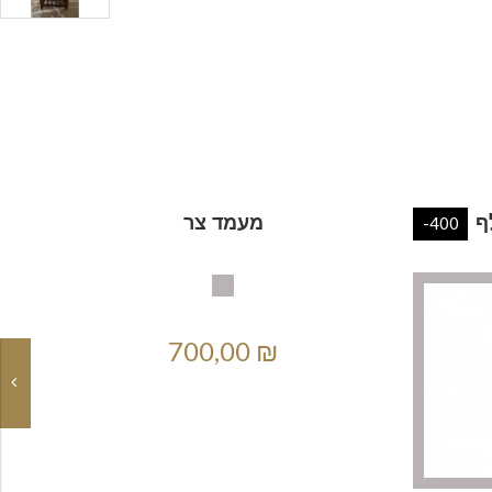
ף
מעמד צר
-400
700,00 ₪