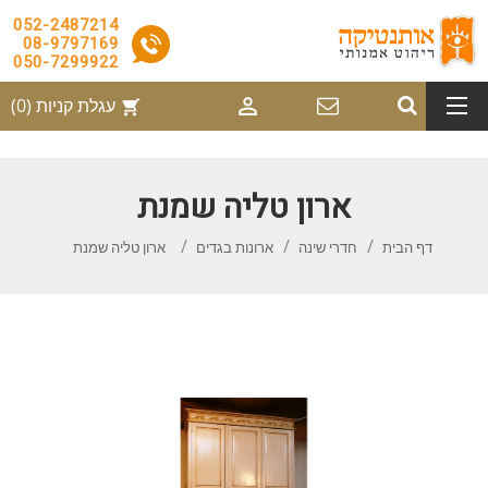
052-2487214
08-9797169
050-7299922

עגלת קניות
(0)
shopping_cart
ארון טליה שמנת
דף הבית
חדרי שינה
ארונות בגדים
ארון טליה שמנת