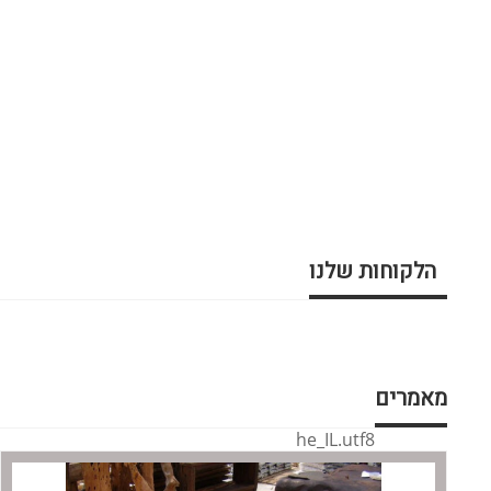
הלקוחות שלנו
מאמרים
he_IL.utf8