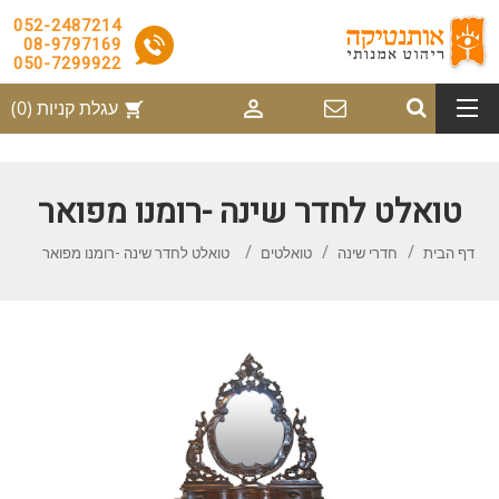
052-2487214
08-9797169
050-7299922

עגלת קניות
(0)
shopping_cart
טואלט לחדר שינה -רומנו מפואר
דף הבית
חדרי שינה
טואלטים
טואלט לחדר שינה -רומנו מפואר