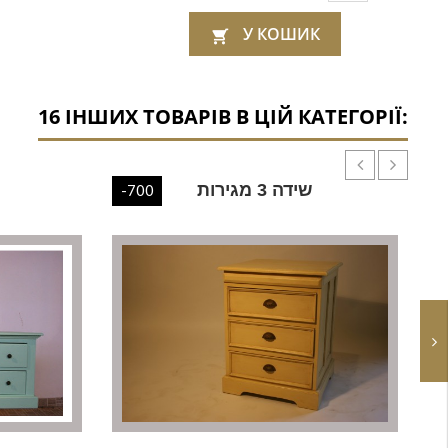
У КОШИК

16 ІНШИХ ТОВАРІВ В ЦІЙ КАТЕГОРІЇ:
שידה 3 מגירות
-700
-