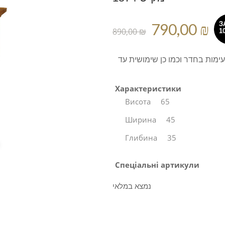
790,00 ₪
З
890,00 ₪
1
ימות בחדר וכמו כן שימושית עד
Характеристики
Висота
65
Ширина
45
Глибина
35
Спеціальні артикули
נמצא במלאי