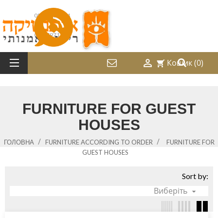
052-2487214
08-9797169

Кошик
(0)
shopping_cart
FURNITURE FOR GUEST
HOUSES
ГОЛОВНА
FURNITURE ACCORDING TO ORDER
FURNITURE FOR
GUEST HOUSES
Sort by:
Виберіть
