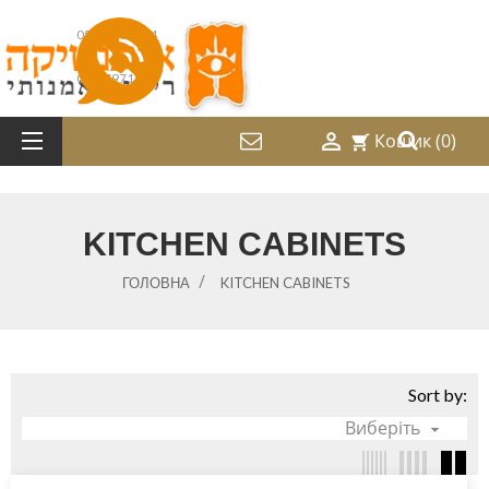
052-2487214
08-9797169

Кошик
(0)
shopping_cart
KITCHEN CABINETS
ГОЛОВНА
KITCHEN CABINETS
Sort by:
Виберіть
