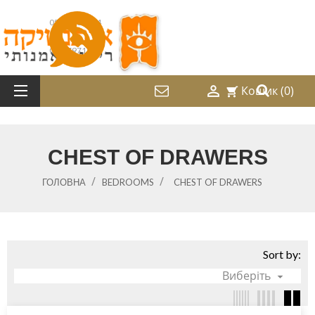
052-2487214
08-9797169

Кошик
(0)
shopping_cart
CHEST OF DRAWERS
ГОЛОВНА
BEDROOMS
CHEST OF DRAWERS
Sort by:
Виберіть
