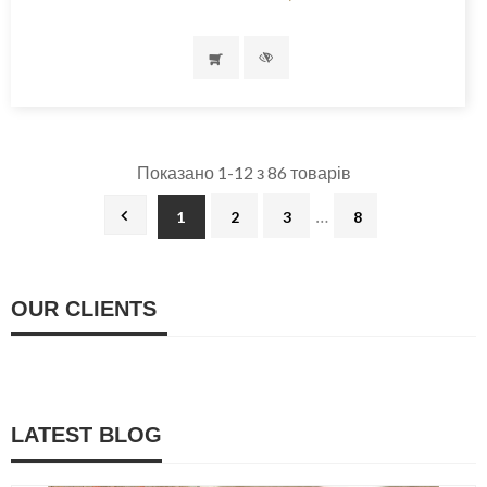
Показано 1-12 з 86 товарів
…

1
2
3
8
OUR CLIENTS
LATEST BLOG